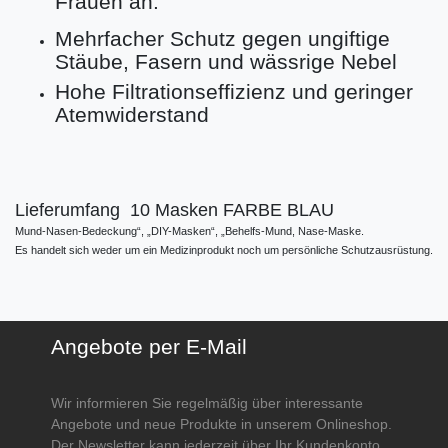
Frauen an.
Mehrfacher Schutz gegen ungiftige
Stäube, Fasern und wässrige Nebel
Hohe Filtrationseffizienz und geringer
Atemwiderstand
Lieferumfang 10 Masken FARBE BLAU
Mund-Nasen-Bedeckung“, „DIY-Masken“, „Behelfs-Mund, Nase-Maske.
Es handelt sich weder um ein Medizinprodukt noch um persönliche Schutzausrüstung.
Angebote per E-Mail
Wir informieren Sie regelmäßig über interessante
Angebote und neue Produkte in unserem Onlineshop.
Der Newsletter kann jederzeit über Ihr Kundenkonto