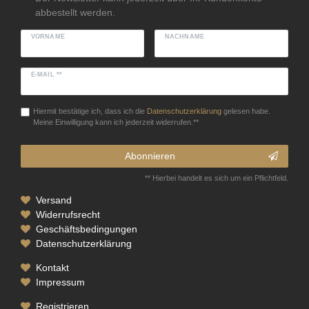
abbestellt werden.
VORNAME
NACHNAME
E-MAIL **
Hiermit bestätige ich, dass ich die
Daten­schutz­erklärung
gelesen habe.
Meine Einwilligung kann ich jederzeit widerrufen.**
Abonnieren
** Hierbei handelt es sich um ein Pflichtfeld.
Versand
Widerrufsrecht
Geschäftsbedingungen
Datenschutzerklärung
Kontakt
Impressum
Registrieren