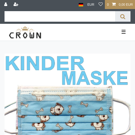
EUR
0
0,00 EUR
☰